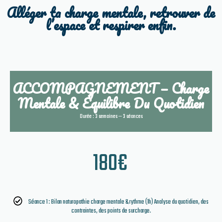
Alléger ta charge mentale, retrouver de
l’espace et respirer enfin.
ACCOMPAGNEMENT — Charge
Mentale & Équilibre Du Quotidien
Durée : 3 semaines — 3 séances
180
€
Séance 1 : Bilan naturopathie charge mentale & rythme (1h) Analyse du quotidien, des
contraintes, des points de surcharge.