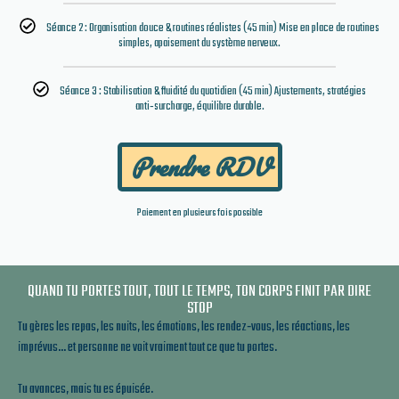
Séance 2 : Organisation douce & routines réalistes (45 min) Mise en place de routines
simples, apaisement du système nerveux.
Séance 3 : Stabilisation & fluidité du quotidien (45 min) Ajustements, stratégies
anti‑surcharge, équilibre durable.
Prendre RDV
Paiement en plusieurs fois possible
QUAND TU PORTES TOUT, TOUT LE TEMPS, TON CORPS FINIT PAR DIRE
STOP
Tu gères les repas, les nuits, les émotions, les rendez‑vous, les réactions, les
imprévus… et personne ne voit vraiment tout ce que tu portes.
Tu avances, mais tu es épuisée.