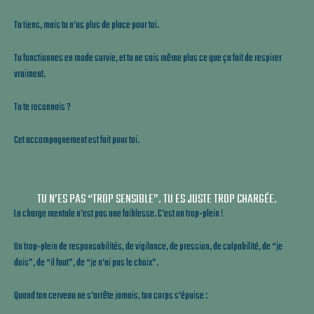
Tu tiens, mais tu n’as plus de place pour toi.
Tu fonctionnes en mode survie, et tu ne sais même plus ce que ça fait de respirer
vraiment.
Tu te reconnais ?
Cet accompagnement est fait pour toi.
TU N’ES PAS “TROP SENSIBLE”. TU ES JUSTE TROP CHARGÉE.
La charge mentale n’est pas une faiblesse.
C’est un trop‑plein !
Un trop‑plein de responsabilités, de vigilance, de pression, de culpabilité, de “je
dois”, de “il faut”, de “je n’ai pas le choix”.
Quand ton cerveau ne s’arrête jamais, ton corps s’épuise :