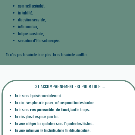
sommeil perturbé,
irritabilité,
digestion sensible,
inflammation,
fatigue constante,
sensation d’être submergée.
Tu n’as pas besoin de faire plus.
Tu as besoin de souffler.
CET ACCOMPAGNEMENT EST POUR TOI SI…
Tu te sens épuisée mentalement.
Tu n’arrives plus à te poser, même quand tout est calme.
Tu te sens
responsable de tout
, tout le temps.
Tu n’as plus d’espace pour toi.
Tu veux alléger ton quotidien sans t’ajouter des tâches.
Tu veux retrouver de la clarté, de la fluidité, du calme.